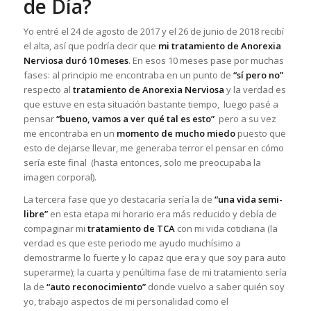
de Día?
Yo entré el 24 de agosto de 2017 y el 26 de junio de 2018 recibí
el alta, así que podría decir que
mi tratamiento de Anorexia
Nerviosa duró 10 meses
. En esos 10 meses pase por muchas
fases: al principio me encontraba en un punto de
“sí pero no”
respecto al
tratamiento de Anorexia Nerviosa
y la verdad es
que estuve en esta situación bastante tiempo, luego pasé a
pensar
“bueno, vamos a ver qué tal es esto”
pero a su vez
me encontraba en un
momento de mucho miedo
puesto que
esto de dejarse llevar, me generaba terror el pensar en cómo
sería este final (hasta entonces, solo me preocupaba la
imagen corporal).
La tercera fase que yo destacaría sería la de
“una vida semi-
libre”
en esta etapa mi horario era más reducido y debía de
compaginar mi
tratamiento de TCA
con mi vida cotidiana (la
verdad es que este periodo me ayudo muchísimo a
demostrarme lo fuerte y lo capaz que era y que soy para auto
superarme); la cuarta y penúltima fase de mi tratamiento sería
la de
“auto reconocimiento”
donde vuelvo a saber quién soy
yo, trabajo aspectos de mi personalidad como el