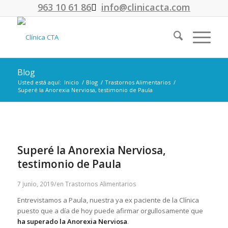
963 10 61 86
info@clinicacta.com
Blog
Usted está aquí:
Inicio
/
Blog
/
Trastornos Alimentarios
/
Superé la Anorexia Nerviosa, testimonio de Paula
Superé la Anorexia Nerviosa,
testimonio de Paula
/
7 junio, 2019
en
Trastornos Alimentarios
Entrevistamos a Paula, nuestra ya ex paciente de la Clínica
puesto que a día de hoy puede afirmar orgullosamente que
ha superado la Anorexia Nerviosa
.