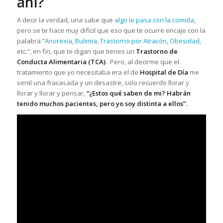
ahí?
A decir la verdad, una sabe que
algo le pasa con la comida
,
pero se te hace muy difícil que eso que te ocurre encaje con la
palabra “
Anorexia
,
Bulimia
,
Trastorno por Atracón
,
Obesidad
,
etc.”, en fin, que te digan que tienes un
Trastorno de
Conducta Alimentaria (TCA)
. Pero, al decirme que el
tratamiento que yo necesitaba era el de
Hospital de Día
me
sentí una fracasada y un desastre, solo recuerdo llorar y
llorar y llorar y pensar,
“¿Estos qué saben de mi? Habrán
tenido muchos pacientes, pero yo soy distinta a ellos”.