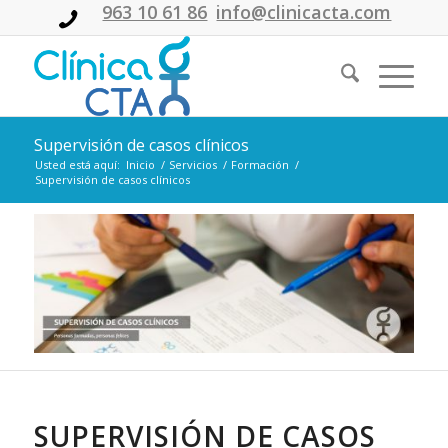
963 10 61 86
info@clinicacta.com
Supervisión de casos clínicos
Usted está aquí:
Inicio
/
Servicios
/
Formación
/
Supervisión de casos clínicos
SUPERVISIÓN DE CASOS