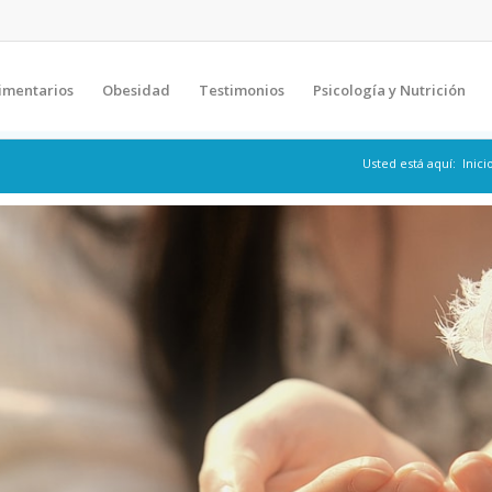
imentarios
Obesidad
Testimonios
Psicología y Nutrición
Usted está aquí:
Inici