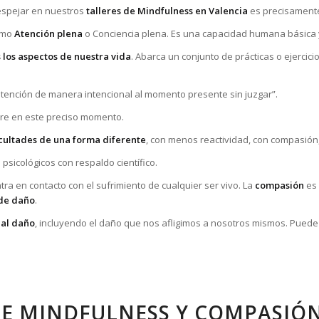
espejar en nuestros
talleres de Mindfulness en Valencia
es precisamente
como
Atención plena
o Conciencia plena. Es una capacidad humana básica y 
 los aspectos de nuestra vida
. Abarca un conjunto de prácticas o ejerci
 atención de manera intencional al momento presente sin juzgar”.
rre en este preciso momento.
cultades de una forma diferente
, con menos reactividad, con compasión, 
 psicológicos con respaldo científico.
ra en contacto con el sufrimiento de cualquier ser vivo. La
compasión
es 
 de daño
.
 al daño
, incluyendo el daño que nos afligimos a nosotros mismos. Puede
DE MINDFULNESS Y COMPASIÓ