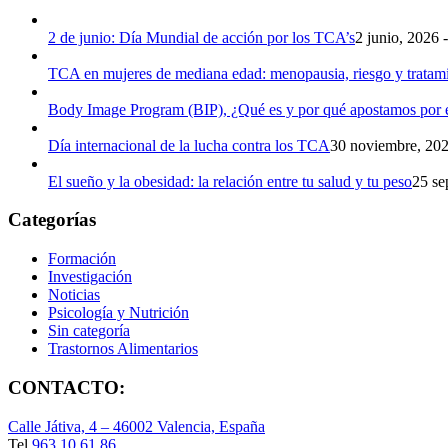
2 de junio: Día Mundial de acción por los TCA’s
2 junio, 2026 
TCA en mujeres de mediana edad: menopausia, riesgo y tratam
Body Image Program (BIP), ¿Qué es y por qué apostamos por e
Día internacional de la lucha contra los TCA
30 noviembre, 202
El sueño y la obesidad: la relación entre tu salud y tu peso
25 se
Categorías
Formación
Investigación
Noticias
Psicología y Nutrición
Sin categoría
Trastornos Alimentarios
CONTACTO:
Calle Játiva, 4 – 46002 Valencia, España
Tel.
963 10 61 86