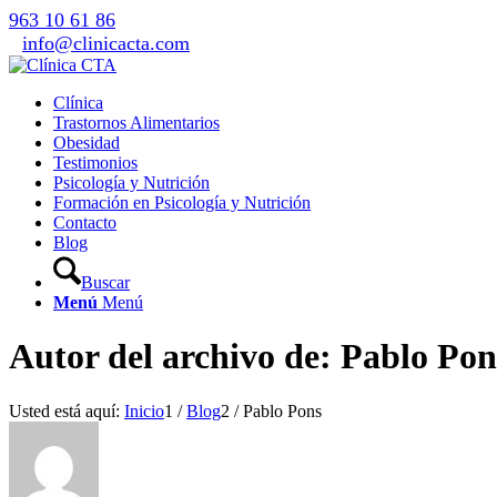
963 10 61 86
info@clinicacta.com
Clínica
Trastornos Alimentarios
Obesidad
Testimonios
Psicología y Nutrición
Formación en Psicología y Nutrición
Contacto
Blog
Buscar
Menú
Menú
Autor del archivo de: Pablo Pon
Usted está aquí:
Inicio
1
/
Blog
2
/
Pablo Pons