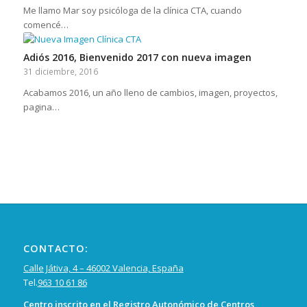
Me llamo Mar soy psicóloga de la clínica CTA, cuando
comencé…
Adiós 2016, Bienvenido 2017 con nueva imagen
31 diciembre, 2016
Acabamos 2016, un año lleno de cambios, imagen, proyectos,
pagina…
CONTACTO:
Calle Játiva, 4 – 46002 Valencia, España
Tel.
963 10 61 86
Centro inscrito en el Registro Autonómico de Centros,