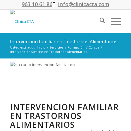
963 10 61 86
info@clinicacta.com
Intervención familiar en Trastornos Alimentarios
Usted está aquí:
Inicio
/
Servicios
/
Formación
/
Cursos
/
Intervención familiar en Trastornos Alimentarios
INTERVENCION FAMILIAR
EN TRASTORNOS
ALIMENTARIOS