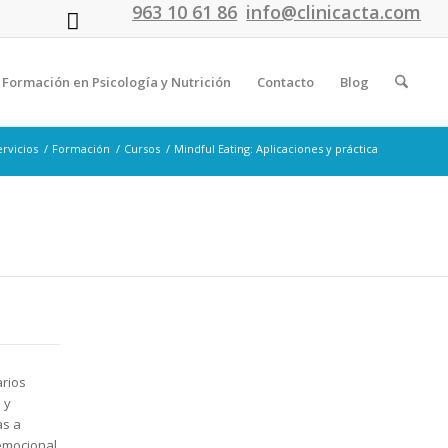
963 10 61 86
info@clinicacta.com
Formación en Psicología y Nutrición
Contacto
Blog
ervicios
/
Formación
/
Cursos
/
Mindful Eating: Aplicaciones y práctica
arios
 y
as a
 emocional