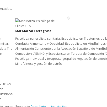
entados.
Mar Marzal Torregrosa
n
Psicóloga generalista sanitaria, Especialista en Trastornos de l
miliar.
Conducta Alimentaria y Obesidad. Especialista en Mindfulness 
ado a The
Alimentación Consciente por la Asociación Española de Mindfu
ón
Compasión (AEMIND) y Especialista en Terapia de Compasión (C
Psicóloga individual y terapeuta grupal de regulación de emoci
Mindfulness y gestión de estrés.
V00572).
 en
utricional
a
te curso rellena este
formulario de inscripción
.