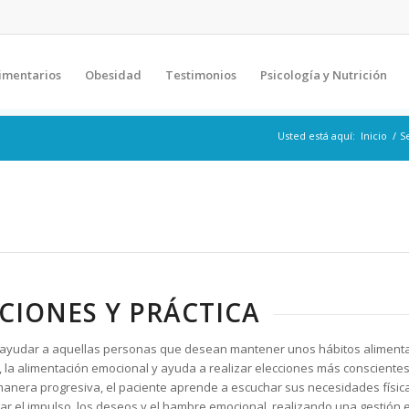
imentarios
Obesidad
Testimonios
Psicología y Nutrición
Usted está aquí:
Inicio
/
S
CIONES Y PRÁCTICA
a ayudar a aquellas personas que desean mantener unos hábitos aliment
 la alimentación emocional y ayuda a realizar elecciones más conscientes
anera progresiva, el paciente aprende a escuchar sus necesidades físic
rar el impulso, los deseos y el hambre emocional, realizando una gestión