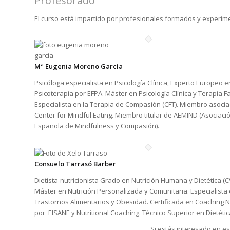
Profesorado
El curso está impartido por profesionales formados y experim
Mª Eugenia Moreno García
Psicóloga especialista en Psicología Clínica, Experto Europeo e
Psicoterapia por EFPA. Máster en Psicología Clínica y Terapia Fa
Especialista en la Terapia de Compasión (CFT). Miembro asoci
Center for Mindful Eating. Miembro titular de AEMIND (Asociaci
Española de Mindfulness y Compasión).
Consuelo Tarrasó Barber
Dietista-nutricionista Grado en Nutrición Humana y Dietética (C
Máster en Nutrición Personalizada y Comunitaria. Especialista
Trastornos Alimentarios y Obesidad. Certificada en Coaching N
por EISANE y Nutritional Coaching. Técnico Superior en Dietétic
Si estás interesado en es