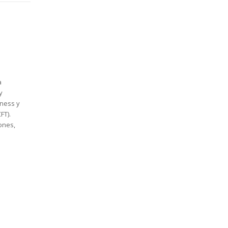
a
y
lness y
FT).
ones,