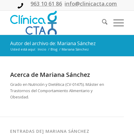
963 10 61 86
info@clinicacta.com
Autor del archivo de: Mariana Sánchez
Usted está aquí:
Inicio
/
Blog
/
Mariana Sánchez
Acerca de
Mariana Sánchez
Grado en Nutrición y Dietética (CV-01475). Máster en
Trastornos del Comportamiento Alimentario y
Obesidad.
ENTRADAS DE] MARIANA SÁNCHEZ