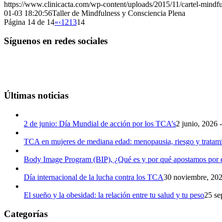
https://www.clinicacta.com/wp-content/uploads/2015/11/cartel-mindfu
01-03 18:20:56
Taller de Mindfulness y Consciencia Plena
Página 14 de 14
«
‹
12
13
14
Síguenos en redes sociales
Últimas noticias
2 de junio: Día Mundial de acción por los TCA’s
2 junio, 2026 
TCA en mujeres de mediana edad: menopausia, riesgo y tratam
Body Image Program (BIP), ¿Qué es y por qué apostamos por e
Día internacional de la lucha contra los TCA
30 noviembre, 202
El sueño y la obesidad: la relación entre tu salud y tu peso
25 se
Categorías