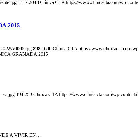
iente.jpg
1417
2048
Clínica CTA
https://www.clinicacta.com/wp-cont
A 2015
1120-WA0006.jpg
898
1600
Clínica CTA
https://www.clinicacta.com/w
NICA GRANADA 2015
ness.jpg
194
259
Clínica CTA
https://www.clinicacta.com/wp-content/
NDE A VIVIR EN…