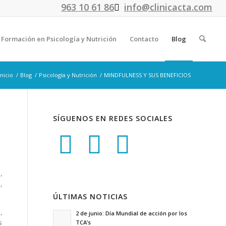
963 10 61 86
info@clinicacta.com
Formación en Psicología y Nutrición
Contacto
Blog
Inicio
/
Blog
/
Psicología y Nutrición
/
MINDFULNESS Y SUS BENEFICIOS
SÍGUENOS EN REDES SOCIALES
,
,
ÚLTIMAS NOTICIAS
,
2 de junio: Día Mundial de acción por los
s
TCA’s