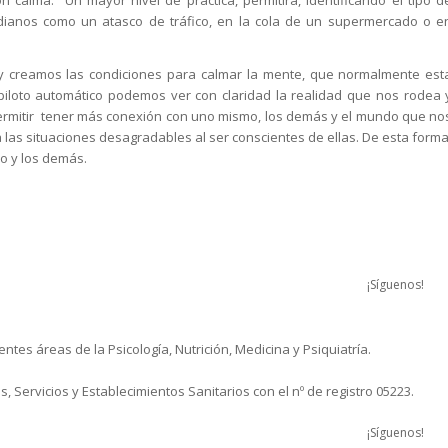
n calma. Un mayor nivel de práctica, permitirá, identificando el tipo d
idianos como un atasco de tráfico, en la cola de un supermercado o e
 y creamos las condiciones para calmar la mente, que normalmente est
iloto automático podemos ver con claridad la realidad que nos rodea 
 permitir tener más conexión con uno mismo, los demás y el mundo que no
 a las situaciones desagradables al ser conscientes de ellas. De esta forma
o y los demás.
¡Síguenos!
tes áreas de la Psicología, Nutrición, Medicina y Psiquiatría.
, Servicios y Establecimientos Sanitarios con el nº de registro 05223.
¡Síguenos!