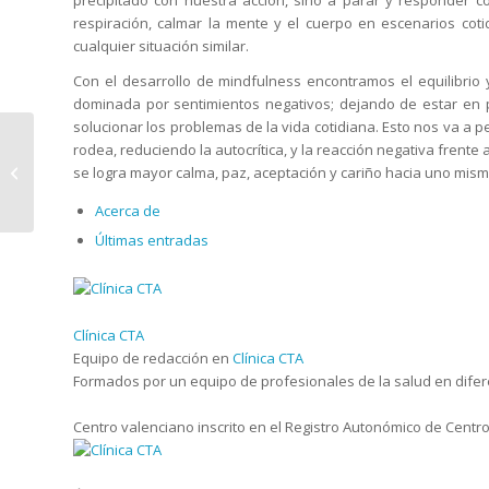
precipitado con nuestra acción, sino a parar y responder co
respiración, calmar la mente y el cuerpo en escenarios cot
cualquier situación similar.
Con el desarrollo de mindfulness encontramos el equilibrio
dominada por sentimientos negativos; dejando de estar en p
solucionar los problemas de la vida cotidiana. Esto nos va a
rodea, reduciendo la autocrítica, y la reacción negativa frente
Taller de Mindfulness
se logra mayor calma, paz, aceptación y cariño hacia uno mism
y Consciencia Plena
Acerca de
Últimas entradas
Clínica CTA
Equipo de redacción
en
Clínica CTA
Formados por un equipo de profesionales de la salud en diferen
Centro valenciano inscrito en el Registro Autonómico de Centros