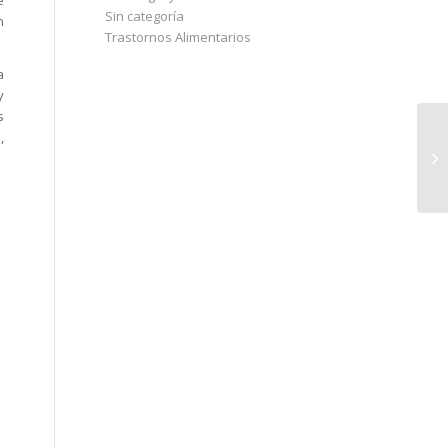
e
Sin categoría
n
Trastornos Alimentarios
a
y
s
,