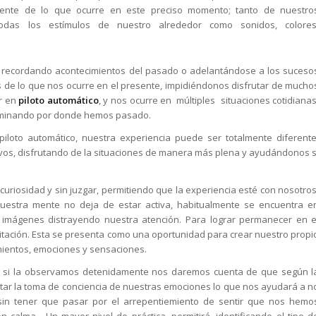
sciente de lo que ocurre en este preciso momento; tanto de nuestro
odas los estímulos de nuestro alrededor como sonidos, colores
r recordando acontecimientos del pasado o adelantándose a los suceso
 de lo que nos ocurre en el presente, impidiéndonos disfrutar de mucho
r en
piloto automático
, y nos ocurre en múltiples situaciones cotidianas
caminando por donde hemos pasado.
oto automático, nuestra experiencia puede ser totalmente diferente
vos, disfrutando de la situaciones de manera más plena y ayudándonos s
curiosidad y sin juzgar, permitiendo que la experiencia esté con nosotros
uestra mente no deja de estar activa, habitualmente se encuentra e
 imágenes distrayendo nuestra atención. Para lograr permanecer en e
editación. Esta se presenta como una oportunidad para crear nuestro propi
ientos, emociones y sensaciones.
ón, si la observamos detenidamente nos daremos cuenta de que según l
itar la toma de conciencia de nuestras emociones lo que nos ayudará a n
 sin tener que pasar por el arrepentiemiento de sentir que nos hemo