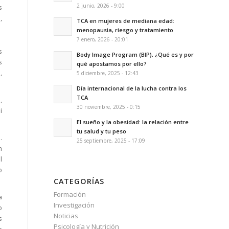
2 junio, 2026 - 9:00
s
,
TCA en mujeres de mediana edad:
menopausia, riesgo y tratamiento
7 enero, 2026 - 20:01
s
Body Image Program (BIP), ¿Qué es y por
s
qué apostamos por ello?
,
5 diciembre, 2025 - 12:43
Día internacional de la lucha contra los
TCA
,
30 noviembre, 2025 - 0:15
i
El sueño y la obesidad: la relación entre
tu salud y tu peso
.
25 septiembre, 2025 - 17:09
n
l
o
CATEGORÍAS
Formación
a
Investigación
o
Noticias
s
Psicología y Nutrición