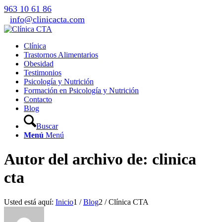
963 10 61 86
info@clinicacta.com
Clínica
Trastornos Alimentarios
Obesidad
Testimonios
Psicología y Nutrición
Formación en Psicología y Nutrición
Contacto
Blog
Buscar
Menú
Menú
Autor del archivo de: clinica
cta
Usted está aquí:
Inicio
1
/
Blog
2
/
Clínica CTA