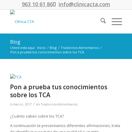
963 10 61 86
info@clinicacta.com
Blog
Usted está aquí:
Inicio
/
Blog
/
Trastornos Alimentarios
/
Pon a prueba tus conocimientos sobre los TCA
Pon a prueba tus conocimientos
sobre los TCA
/
6 marzo, 2017
en
Trastornos Alimentarios
¿Cuánto sabes sobre los TCA?
A continuación te presentamos diferentes afirmaciones, trata
de identificar si se trata de una realidad o un mito.