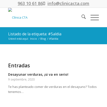
963 10 61 86
info@clinicacta.com
Listado de la etiqueta: #5aldia
Usted está aquí:
Inicio
/
Blog
/
#5aldia
Entradas
Desayunar verduras, ¡si va en serio!
9 septiembre, 2020
Te has planteado comer de verduras en el desayuno? Todos
tenemos…