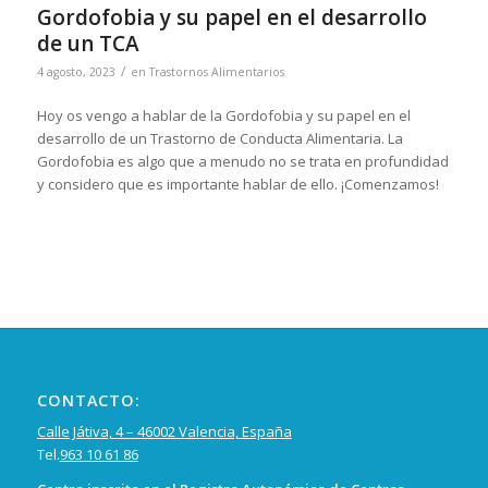
Gordofobia y su papel en el desarrollo
de un TCA
/
4 agosto, 2023
en
Trastornos Alimentarios
Hoy os vengo a hablar de la Gordofobia y su papel en el
desarrollo de un Trastorno de Conducta Alimentaria. La
Gordofobia es algo que a menudo no se trata en profundidad
y considero que es importante hablar de ello. ¡Comenzamos!
CONTACTO:
Calle Játiva, 4 – 46002 Valencia, España
Tel.
963 10 61 86