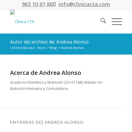
963 10 61 86
info@clinicacta.com
Autor del archivo de: Andrea Alonso
Usted está aquí:
Inicio
/
Blog
/
Andrea Alonso
Acerca de
Andrea Alonso
Grado en Dietética y Nutrición (CV-01148). Máster en
Nutrición Humana y Comunitaria
ENTRADAS DE] ANDREA ALONSO