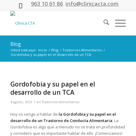
963 10 61 86
info@clinicacta.com
Blog
Usted está aquí:
Inicio
/
Blog
/
Trastornos Alimentarios
/
Gordofobia y su papel en el desarrollo de un TCA
Gordofobia y su papel en el
desarrollo de un TCA
/
4 agosto, 2023
en
Trastornos Alimentarios
Hoy os vengo a hablar de
la Gordofobia y su papel en el
desarrollo de un Trastorno de Conducta Alimentaria
. La
Gordofobia es algo que a menudo no se trata en profundidad
y considero que es importante hablar de ello. ¡Comenzamos!