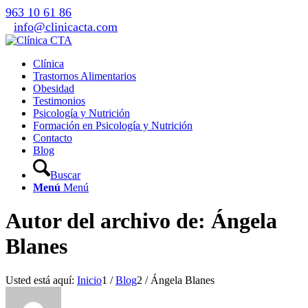
963 10 61 86
info@clinicacta.com
Clínica
Trastornos Alimentarios
Obesidad
Testimonios
Psicología y Nutrición
Formación en Psicología y Nutrición
Contacto
Blog
Buscar
Menú
Menú
Autor del archivo de: Ángela
Blanes
Usted está aquí:
Inicio
1
/
Blog
2
/
Ángela Blanes