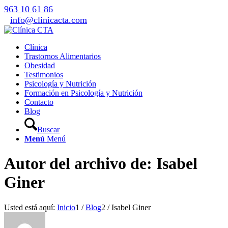
963 10 61 86
info@clinicacta.com
Clínica
Trastornos Alimentarios
Obesidad
Testimonios
Psicología y Nutrición
Formación en Psicología y Nutrición
Contacto
Blog
Buscar
Menú
Menú
Autor del archivo de: Isabel
Giner
Usted está aquí:
Inicio
1
/
Blog
2
/
Isabel Giner