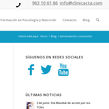
963 10 61 86
info@clinicacta.com
Formación en Psicología y Nutrición
Contacto
Blog
Usted está aquí:
Inicio
/
Blog
/
alimentación consciente
SÍGUENOS EN REDES SOCIALES
ÚLTIMAS NOTICIAS
2 de junio: Día Mundial de acción por los
TCA’s