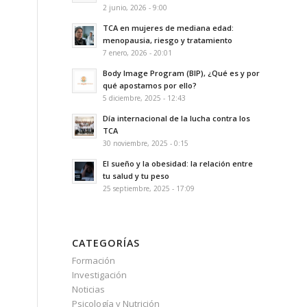
2 junio, 2026 - 9:00
TCA en mujeres de mediana edad:
menopausia, riesgo y tratamiento
7 enero, 2026 - 20:01
Body Image Program (BIP), ¿Qué es y por
qué apostamos por ello?
5 diciembre, 2025 - 12:43
Día internacional de la lucha contra los
TCA
30 noviembre, 2025 - 0:15
El sueño y la obesidad: la relación entre
tu salud y tu peso
25 septiembre, 2025 - 17:09
CATEGORÍAS
Formación
Investigación
Noticias
Psicología y Nutrición