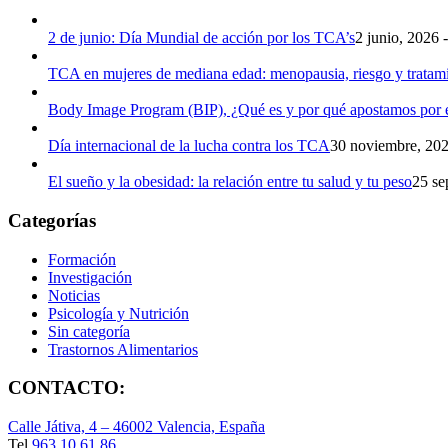
2 de junio: Día Mundial de acción por los TCA’s
2 junio, 2026 
TCA en mujeres de mediana edad: menopausia, riesgo y tratam
Body Image Program (BIP), ¿Qué es y por qué apostamos por e
Día internacional de la lucha contra los TCA
30 noviembre, 202
El sueño y la obesidad: la relación entre tu salud y tu peso
25 se
Categorías
Formación
Investigación
Noticias
Psicología y Nutrición
Sin categoría
Trastornos Alimentarios
CONTACTO:
Calle Játiva, 4 – 46002 Valencia, España
Tel.
963 10 61 86