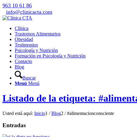
963 10 61 86
info@clinicacta.com
Clínica
Trastornos Alimentarios
Obesidad
Testimonios
Psicología y Nutrición
Formación en Psicología y Nutrición
Contacto
Blog
Buscar
Menú
Menú
Listado de la etiqueta: #alimen
Usted está aquí:
Inicio
1
/
Blog
2
/
#alimentacionconsciente
Entradas