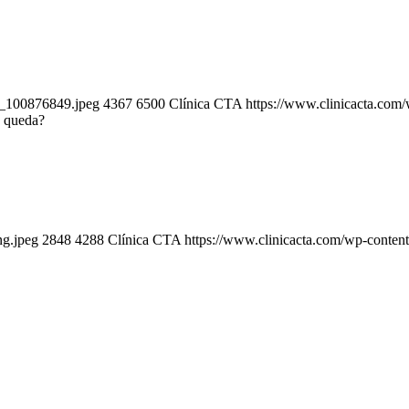
k_100876849.jpeg
4367
6500
Clínica CTA
https://www.clinicacta.com
n queda?
ng.jpeg
2848
4288
Clínica CTA
https://www.clinicacta.com/wp-conten