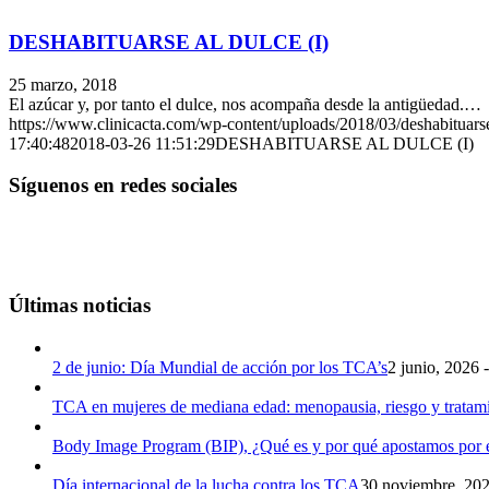
DESHABITUARSE AL DULCE (I)
25 marzo, 2018
El azúcar y, por tanto el dulce, nos acompaña desde la antigüedad.…
https://www.clinicacta.com/wp-content/uploads/2018/03/deshabituarse
17:40:48
2018-03-26 11:51:29
DESHABITUARSE AL DULCE (I)
Síguenos en redes sociales
Últimas noticias
2 de junio: Día Mundial de acción por los TCA’s
2 junio, 2026 
TCA en mujeres de mediana edad: menopausia, riesgo y tratam
Body Image Program (BIP), ¿Qué es y por qué apostamos por e
Día internacional de la lucha contra los TCA
30 noviembre, 202