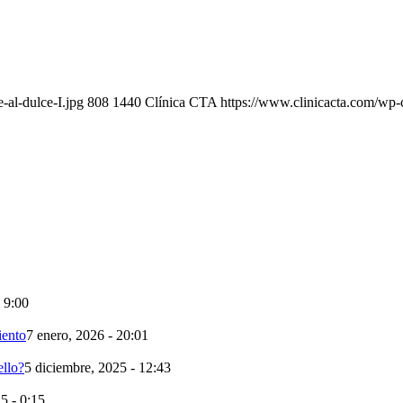
-al-dulce-I.jpg
808
1440
Clínica CTA
https://www.clinicacta.com/wp-
- 9:00
iento
7 enero, 2026 - 20:01
llo?
5 diciembre, 2025 - 12:43
5 - 0:15