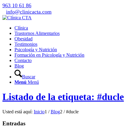
963 10 61 86
info@clinicacta.com
Clínica
Trastornos Alimentarios
Obesidad
Testimonios
Psicología y Nutrición
Formación en Psicología y Nutrición
Contacto
Blog
Buscar
Menú
Menú
Listado de la etiqueta: #ducle
Usted está aquí:
Inicio
1
/
Blog
2
/
#ducle
Entradas