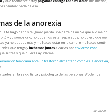
al
y que realmente estoy
pagando contigo todo mi dolor
, mis miedos,
edes cambiar nada de eso.
mas de la anorexia
que te hago daño y te ignoro pierdo una parte de mí. Sé que a lo mejor
ero tú y yo somos uno, no podemos estar separados, no quiero que me
ces ya no puedes más y me haces estar en la cama, o me haces sentir
lucidez que tengo y
luchemos juntos.
Gracias por
enviarme esos
 que sufres y que quieres ayudarme.
tervención temprana ante un trastorno alimentario como es la anorexia
,
.
lizados en la salud física y psicológica de las personas. ¡Podemos
¡Síguenos!