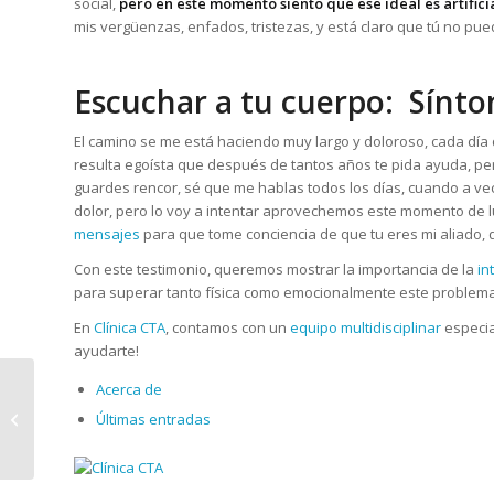
social,
pero en este momento siento que ese ideal es artifici
mis vergüenzas, enfados, tristezas, y está claro que tú no pu
Escuchar a tu cuerpo: Sínto
El camino se me está haciendo muy largo y doloroso, cada día 
resulta egoísta que después de tantos años te pida ayuda, p
guardes rencor, sé que me hablas todos los días, cuando a ve
dolor, pero lo voy a intentar aprovechemos este momento de 
mensajes
para que tome conciencia de que tu eres mi aliado,
Con este testimonio, queremos mostrar la importancia de la
in
para superar tanto física como emocionalmente este problema
En
Clínica CTA
, contamos con un
equipo multidisciplinar
especia
ayudarte!
Anorexia nerviosa:
Acerca de
Conductas
Últimas entradas
alimentarias más
frecuentes