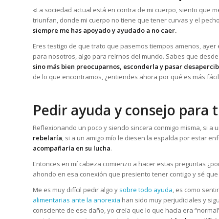
«La sociedad actual está en contra de mi cuerpo, siento que m
triunfan, donde mi cuerpo no tiene que tener curvas y el pech
siempre me has apoyado y ayudado a no caer.
Eres testigo de que trato que pasemos tiempos amenos, ayer e
para nosotros, algo para reírnos del mundo. Sabes que desd
sino más bien preocuparnos, esconderla y pasar desaperci
de lo que encontramos, ¿entiendes ahora por qué es más fáci
Pedir ayuda y consejo para t
Reflexionando un poco y siendo sincera conmigo misma, si a un
rebelaría
, si a un amigo mío le diesen la espalda por estar en
acompañaría en su lucha
.
Entonces en mí cabeza comienzo a hacer estas preguntas ¿por
ahondo en esa conexión que presiento tener contigo y sé qu
Me es muy difícil pedir algo y
sobre todo ayuda
, es como senti
alimentarias ante la anorexia
han sido muy perjudiciales y sig
consciente de ese daño, yo creía que lo que hacía era “normal