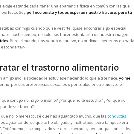
e exige estar delgada, tener una apariencia física en común con las que
o perfecto. Soy
perfeccionista y todos esperan nuestro fracaso, pero tú
stabas conmigo cuando quise vestirte, quise encontrar algo especial
e hace mucho tiempo, no solemos hacer ostentación de nuestra imagen
bidos
. Pero el mundo, nos venció de nuevo, no pudimos meternos en nad
l esconderte?»
ratar el trastorno alimentario
 amigo mío la sociedad le estuviese haciendo lo que a ti te hace,
yo me
fermo, por sus preferencias sexuales o por cualquier otro motivo, le
 qué contigo no hago lo mismo? ¿Por qué no té escucho? ¿Por qué no
e puede ser buena?
r que no lo merezco
,
sé que has aguantado mucho, que las
conductas
ues aguantando, se que te he obligado y maltratado, pero tampoco era
”. Entiéndeme, es complicado ver otros cuerpos y pensar que son el ideal