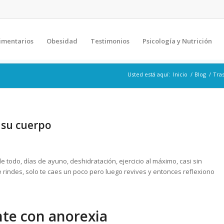
imentarios
Obesidad
Testimonios
Psicología y Nutrición
Usted está aquí:
Inicio
/
Blog
/
Tra
 su cuerpo
todo, días de ayuno, deshidratación, ejercicio al máximo, casi sin
rindes, solo te caes un poco pero luego revives y entonces reflexiono
te con anorexia