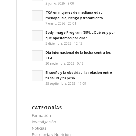
2 junio, 2026 - 9:00
TCA en mujeres de mediana edad:
menopausia, riesgo y tratamiento
7 enero, 2026 - 20:01
Body Image Program (BIP), ¿Qué es y por
qué apostamos por ello?
a
5 diciembre, 2025 - 12:43
Día internacional de la lucha contra los
TCA
30 noviembre, 2025 - 0:15
El sueño y la obesidad: la relación entre
tu salud y tu peso
25 septiembre, 2025 - 17:09
CATEGORÍAS
Formación
Investigación
Noticias
Psicología y Nutrición