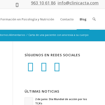
963 10 61 86
info@clinicacta.com
Formación en Psicología y Nutrición
Contacto
Blog
stornos Alimentarios
/
Carta de una paciente con anorexia a su cuerpo
SÍGUENOS EN REDES SOCIALES
ÚLTIMAS NOTICIAS
2 de junio: Día Mundial de acción por los
TCA’s