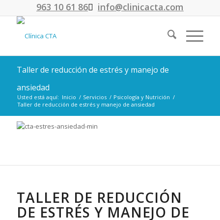
963 10 61 86
info@clinicacta.com
Taller de reducción de estrés y manejo de
ansiedad
Usted está aquí:
Inicio
/
Servicios
/
Psicología y Nutrición
/
Taller de reducción de estrés y manejo de ansiedad
TALLER DE REDUCCIÓN
DE ESTRÉS Y MANEJO DE