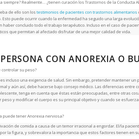
a siempre? Realmente… ¿tienen curación los Trastornos de la Conducta A
ueba de ello son los
testimonios de pacientes con trastornos alimentarios
o. Esto puede ocurrir cuando la enfermedad ha seguido una larga evolució
haber concluido todo el trabajo terapéutico. Incluso en el caso de pacien
cos que permitan al afectado disfrutar de una mejor calidad de vida.
 PERSONA CON ANOREXIA O BU
 controlar su peso?
s, es incluso una exigencia de salud. Sin embargo, pretender mantener un
mal y aún así, debe hacerse bajo consejo médico. Las diferencias entre c
dolescente, tenga en cuenta que éstas están preocupadas, entre otras cosas
r peso y modificar el cuerpo es su principal objetivo y cuando se esfuerz
a puede tener Anorexia nerviosa?
privación de comida a causa de un temor irracional a engordar. El/la pacie
or la figura, y sobrevalora la importancia que estos factores tienen en su