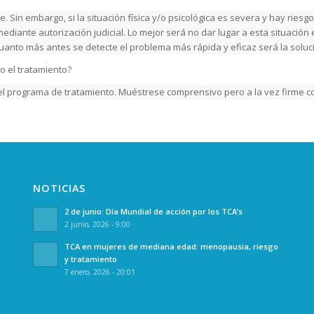
e. Sin embargo, si la situación física y/o psicológica es severa y hay riesg
mediante autorización judicial. Lo mejor será no dar lugar a esta situación
uanto más antes se detecte el problema más rápida y eficaz será la soluc
do el tratamiento?
y el programa de tratamiento. Muéstrese comprensivo pero a la vez firme 
NOTICIAS
2 de junio: Día Mundial de acción por los TCA’s
2 junio, 2026 - 9:00
TCA en mujeres de mediana edad: menopausia, riesgo
y tratamiento
7 enero, 2026 - 20:01