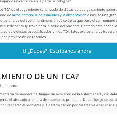
bajando únicamente en la parte psicológica?
los TCA es el seguimiento continuado de dietas de adelgazamiento genera
iedad de
mitos entorno a los alimentos y la alimentación
e incluso una gran
profesionales del sector, la dimensión psicológica que para el ser humano 
que puede ser muy grave para la salud del paciente. Por todo esto desde l
 cargo de dietistas especializados en los TCA. Estos profesionales trabaja
uada prevención de recaídas.
¿Dudas? ¡Escríbanos ahora!
MIENTO DE UN TCA?
limentario?
mentaria dependerá del tiempo de evolución de la enfermedad y del deterior
uenta el afectado a la hora de superar su problema. Desde luego se consi
con respecto al problema y la determinación por curarse va a ser crucial 