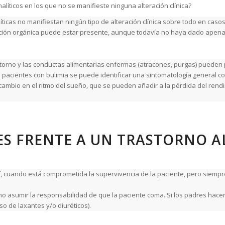
ticos en los que no se manifieste ninguna alteración clínica?
icas no manifiestan ningún tipo de alteración clínica sobre todo en casos
ción orgánica puede estar presente, aunque todavía no haya dado apenas s
rastorno y las conductas alimentarias enfermas (atracones, purgas) pueden
pacientes con bulimia se puede identificar una sintomatología general com
ad y cambio en el ritmo del sueño, que se pueden añadir a la pérdida del re
RES FRENTE A UN TRASTORNO 
 cuando está comprometida la supervivencia de la paciente, pero siempr
 asumir la responsabilidad de que la paciente coma. Si los padres hacen 
o de laxantes y/o diuréticos).