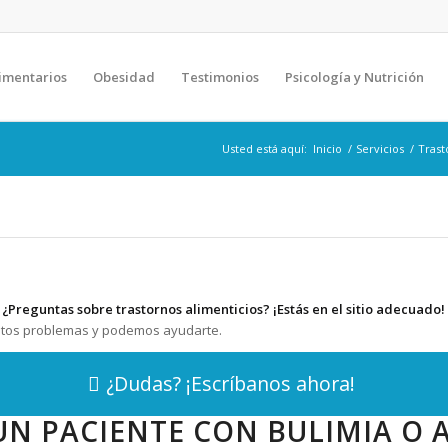
imentarios
Obesidad
Testimonios
Psicología y Nutrición
Usted está aquí:
Inicio
/
Servicios
/
Trast
¿Preguntas sobre trastornos alimenticios? ¡Estás en el sitio adecuado!
estos problemas y podemos ayudarte.
¿Dudas? ¡Escríbanos ahora!
UN PACIENTE CON BULIMIA O 