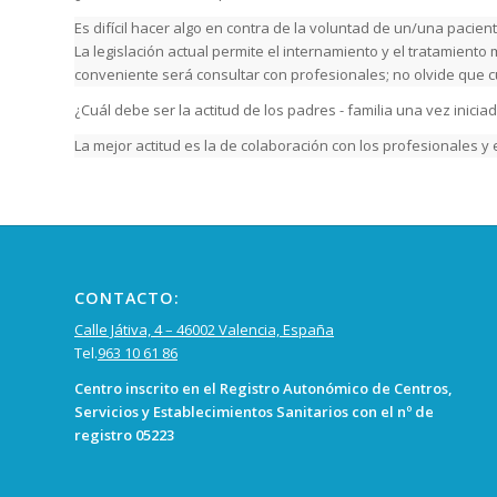
Es difícil hacer algo en contra de la voluntad de un/una pacient
La legislación actual permite el internamiento y el tratamiento 
conveniente será consultar con profesionales; no olvide que c
¿Cuál debe ser la actitud de los padres - familia una vez inicia
La mejor actitud es la de colaboración con los profesionales 
CONTACTO:
Calle Játiva, 4 – 46002 Valencia, España
Tel.
963 10 61 86
Centro inscrito en el Registro Autonómico de Centros,
Servicios y Establecimientos Sanitarios con el nº de
registro 05223