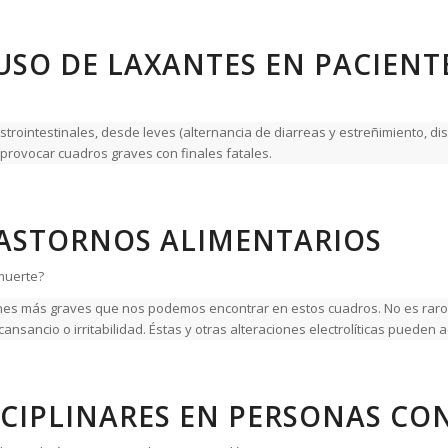
USO DE LAXANTES EN PACIENT
rointestinales, desde leves (alternancia de diarreas y estreñimiento, disp
 provocar cuadros graves con finales fatales.
TRASTORNOS ALIMENTARIOS
muerte?
iones más graves que nos podemos encontrar en estos cuadros. No es raro
nsancio o irritabilidad. Éstas y otras alteraciones electrolíticas pueden ac
CIPLINARES EN PERSONAS CO