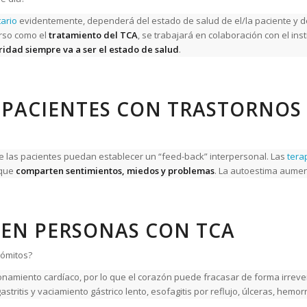
tario
evidentemente, dependerá del estado de salud de el/la paciente y de 
urso como el
tratamiento del TCA
, se trabajará en colaboración con el in
oridad siempre va a ser el estado de salud
.
N PACIENTES CON TRASTORNOS
 las pacientes puedan establecer un “feed-back” interpersonal. Las
tera
 que
comparten sentimientos, miedos y problemas
. La autoestima aument
EN PERSONAS CON TCA
vómitos?
ionamiento cardíaco, por lo que el corazón puede fracasar de forma irreve
ritis y vaciamiento gástrico lento, esofagitis por reflujo, úlceras, hemor