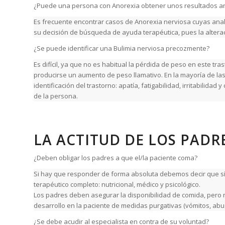
¿Puede una persona con Anorexia obtener unos resultados analí
Es frecuente encontrar casos de Anorexia nerviosa cuyas analít
su decisión de búsqueda de ayuda terapéutica, pues la altera
¿Se puede identificar una Bulimia nerviosa precozmente?
Es difícil, ya que no es habitual la pérdida de peso en este t
producirse un aumento de peso llamativo. En la mayoría de las 
identificación del trastorno: apatía, fatigabilidad, irritabilid
de la persona.
LA ACTITUD DE LOS PAD
¿Deben obligar los padres a que el/la paciente coma?
Si hay que responder de forma absoluta debemos decir que sí,
terapéutico completo: nutricional, médico y psicológico.
Los padres deben asegurar la disponibilidad de comida, pero no
desarrollo en la paciente de medidas purgativas (vómitos, abus
¿Se debe acudir al especialista en contra de su voluntad?