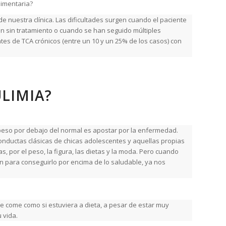
limentaria?
de nuestra clínica. Las dificultades surgen cuando el paciente
n sin tratamiento o cuando se han seguido múltiples
tes de TCA crónicos (entre un 10 y un 25% de los casos) con
LIMIA?
 peso por debajo del normal es apostar por la enfermedad.
onductas clásicas de chicas adolescentes y aquellas propias
, por el peso, la figura, las dietas y la moda. Pero cuando
an para conseguirlo por encima de lo saludable, ya nos
nte come como si estuviera a dieta, a pesar de estar muy
 vida.