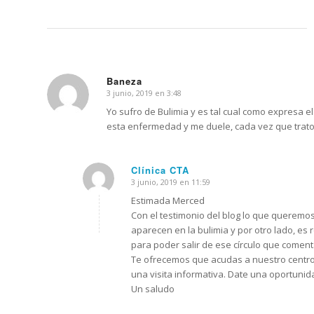
Baneza
3 junio, 2019 en 3:48
Dice:
Yo sufro de Bulimia y es tal cual como expresa e
esta enfermedad y me duele, cada vez que trato 
Clínica CTA
3 junio, 2019 en 11:59
Dice:
Estimada Merced
Con el testimonio del blog lo que queremos
aparecen en la bulimia y por otro lado, es
para poder salir de ese círculo que coment
Te ofrecemos que acudas a nuestro centro 
una visita informativa. Date una oportunid
Un saludo