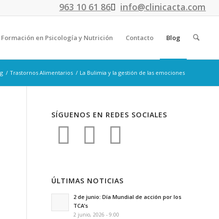
963 10 61 86
info@clinicacta.com
Formación en Psicología y Nutrición
Contacto
Blog
og
/
Trastornos Alimentarios
/
La Bulimia y la gestión de las emociones
SÍGUENOS EN REDES SOCIALES
ÚLTIMAS NOTICIAS
2 de junio: Día Mundial de acción por los
TCA’s
2 junio, 2026 - 9:00