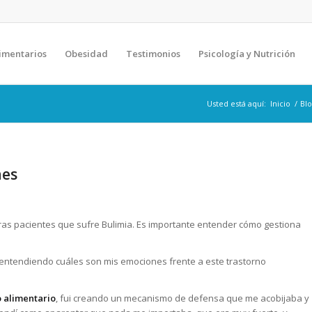
imentarios
Obesidad
Testimonios
Psicología y Nutrición
Usted está aquí:
Inicio
/
Bl
nes
tras pacientes que sufre Bulimia. Es importante entender cómo gestiona
entendiendo cuáles son mis emociones frente a este trastorno
o alimentario
, fui creando un mecanismo de defensa que me acobijaba y