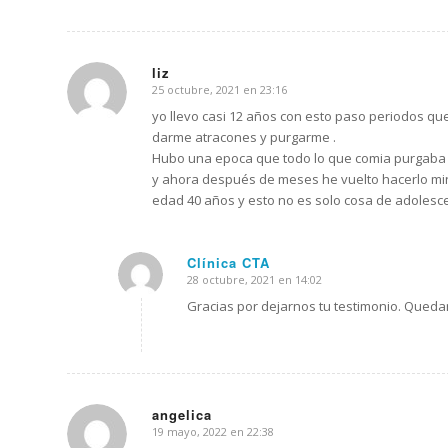
liz
25 octubre, 2021 en 23:16
Dice:
yo llevo casi 12 años con esto paso periodos que
darme atracones y purgarme .
Hubo una epoca que todo lo que comia purgaba 
y ahora después de meses he vuelto hacerlo min
edad 40 años y esto no es solo cosa de adolesce
Clínica CTA
28 octubre, 2021 en 14:02
Dice:
Gracias por dejarnos tu testimonio. Queda
angelica
19 mayo, 2022 en 22:38
Dice: