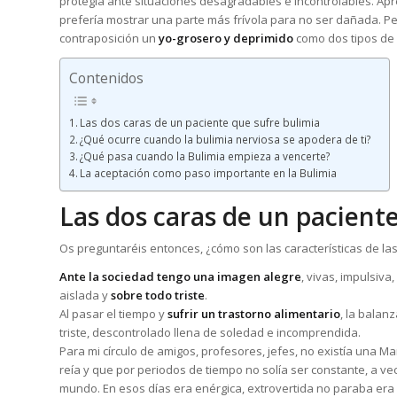
protegía ante situaciones desagradables e incontrolables. A
prefería mostrar una parte más frívola para no ser dañada. P
contraposición un
yo-grosero y deprimido
como dos tipos de
Contenidos
Las dos caras de un paciente que sufre bulimia
¿Qué ocurre cuando la bulimia nerviosa se apodera de ti?
¿Qué pasa cuando la Bulimia empieza a vencerte?
La aceptación como paso importante en la Bulimia
Las dos caras de un pacient
Os preguntaréis entonces, ¿cómo son las características de la
Ante la sociedad tengo una imagen alegre
, vivas, impulsiva
aislada y
sobre todo triste
.
Al pasar el tiempo y
sufrir un trastorno alimentario
, la balan
triste, descontrolado llena de soledad e incomprendida.
Para mi círculo de amigos, profesores, jefes, no existía una M
reía y que por periodos de tiempo no solía ser constante, a v
mundo. En esos días era enérgica, extrovertida no paraba er