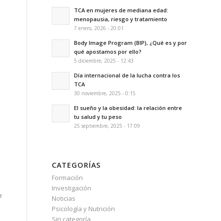
TCA en mujeres de mediana edad:
menopausia, riesgo y tratamiento
7 enero, 2026 - 20:01
Body Image Program (BIP), ¿Qué es y por
qué apostamos por ello?
5 diciembre, 2025 - 12:43
Día internacional de la lucha contra los
TCA
30 noviembre, 2025 - 0:15
El sueño y la obesidad: la relación entre
tu salud y tu peso
25 septiembre, 2025 - 17:09
CATEGORÍAS
Formación
Investigación
e
Noticias
Psicología y Nutrición
Sin categoría