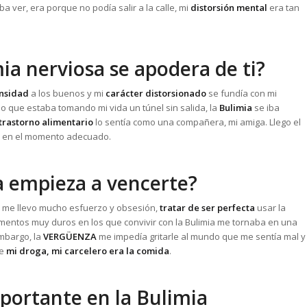
ba ver, era porque no podía salir a la calle, mi
distorsión mental
era tan
ia nerviosa se apodera de ti?
ensidad
a los buenos y mi
carácter distorsionado
se fundía con mi
 que estaba tomando mi vida un túnel sin salida, la
Bulimia
se iba
trastorno alimentario
lo sentía como una compañera, mi amiga. Llego el
r en el momento adecuado.
a empieza a vencerte?
te me llevo mucho esfuerzo y obsesión,
tratar de ser perfecta
usar la
mentos muy duros en los que convivir con la Bulimia me tornaba en una
embargo, la
VERGÜENZA
me impedía gritarle al mundo que me sentía mal y
ue
mi droga, mi carcelero era la comida
.
portante en la Bulimia