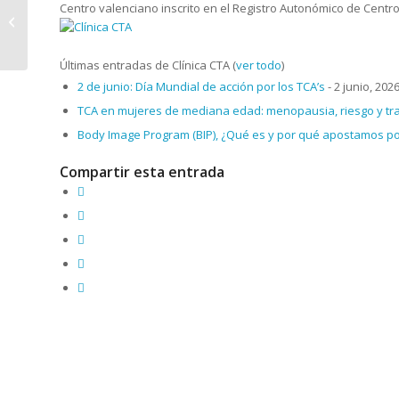
El impulso al atracón:
Centro valenciano inscrito en el Registro Autonómico de Centros
la herramienta del
gusano
Últimas entradas de Clínica CTA
(
ver todo
)
2 de junio: Día Mundial de acción por los TCA’s
- 2 junio, 202
TCA en mujeres de mediana edad: menopausia, riesgo y tr
Body Image Program (BIP), ¿Qué es y por qué apostamos por
Compartir esta entrada