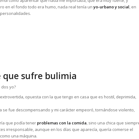
prendí como aparentar que nada me importaba, que era muy fuerte, y
ero en el fondo todo era humo, nada real tenía un
yo-urbano y social
, en
 personalidades.
e que sufre bulimia
s dos yo?
, extrovertida, opuesta con la que tengo en casa que es hostil, deprimida,
za se fue descompensando y mi carácter empeoró, tornándose violento,
aría que podía tener
problemas con la comida
, sino una chica que siempr
eces irresponsable, aunque en los días que aparecía, quería comerse el
a como una máquina.