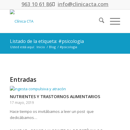
963 10 61 86
info@clinicacta.com
Listado de la etiqueta: #psicologia
Usted está aquí:
Inicio
/
Blog
/
#psicologia
Entradas
NUTRIENTES Y TRASTORNOS ALIMENTARIOS
17 mayo, 2019
Hace tiempo os invitábamos a leer un post que
dedicábamos…