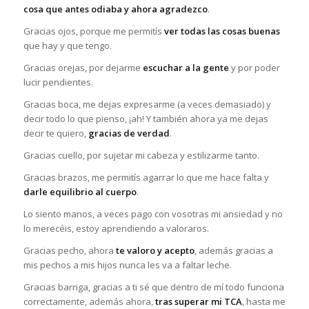
cosa que antes odiaba y ahora agradezco
.
Gracias ojos, porque me permitís
ver todas las cosas buenas
que hay y que tengo.
Gracias orejas, por dejarme
escuchar a la gente
y por poder
lucir pendientes.
Gracias boca, me dejas expresarme (a veces demasiado) y
decir todo lo que pienso, ¡ah! Y también ahora ya me dejas
decir te quiero,
gracias de verdad
.
Gracias cuello, por sujetar mi cabeza y estilizarme tanto.
Gracias brazos, me permitís agarrar lo que me hace falta y
darle equilibrio al cuerpo
.
Lo siento manos, a veces pago con vosotras mi ansiedad y no
lo merecéis, estoy aprendiendo a valoraros.
Gracias pecho, ahora
te valoro y acepto
, además gracias a
mis pechos a mis hijos nunca les va a faltar leche.
Gracias barriga, gracias a ti sé que dentro de mí todo funciona
correctamente, además ahora,
tras superar mi TCA
, hasta me