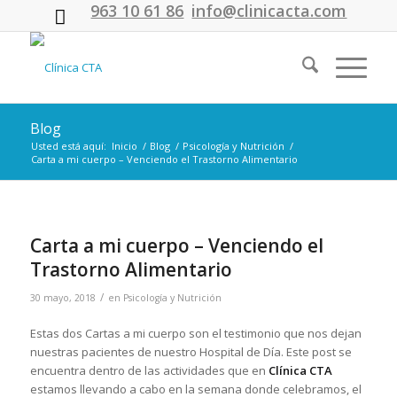
963 10 61 86
info@clinicacta.com
Blog
Usted está aquí:
Inicio
/
Blog
/
Psicología y Nutrición
/
Carta a mi cuerpo – Venciendo el Trastorno Alimentario
Carta a mi cuerpo – Venciendo el
Trastorno Alimentario
/
30 mayo, 2018
en
Psicología y Nutrición
Estas dos Cartas a mi cuerpo son el testimonio que nos dejan
nuestras pacientes de nuestro Hospital de Día. Este post se
encuentra dentro de las actividades que en
Clínica CTA
estamos llevando a cabo en la semana donde celebramos, el