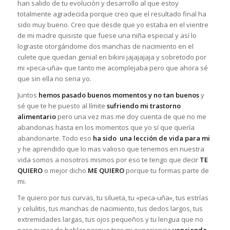
han salido de tu evolución y desarrollo al que estoy
totalmente agradecida porque creo que el resultado final ha
sido muy bueno. Creo que desde que yo estaba en el vientre
de mi madre quisiste que fuese una niña especial y así lo
lograste otorgándome dos manchas de nacimiento en el
culete que quedan genial en bikini jajajajaja y sobretodo por
mi «peca-uña» que tanto me acomplejaba pero que ahora sé
que sin ella no seria yo.
Juntos
hemos pasado buenos momentos y no tan buenos
y
sé que te he puesto al límite
sufriendo mi trastorno
alimentario
pero una vez mas me doy cuenta de que no me
abandonas hasta en los momentos que yo sí que quería
abandonarte. Todo eso
ha sido una lección de vida para mi
y he aprendido que lo mas valioso que tenemos en nuestra
vida somos a nosotros mismos por eso te tengo que decir
TE
QUIERO
o mejor dicho
ME QUIERO
porque tu formas parte de
mi.
Te quiero por tus curvas, tu silueta, tu «peca-uña», tus estrías
y celulitis, tus manchas de nacimiento, tus dedos largos, tus
extremidades largas, tus ojos pequeños y tu lengua que no