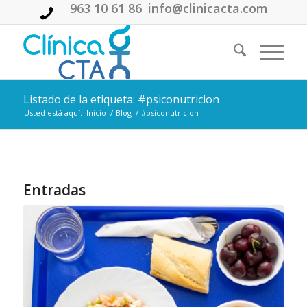
963 10 61 86
info@clinicacta.com
Listado de la etiqueta: #psiconutricion
Usted está aquí:
Inicio
/
Blog
/
#psiconutricion
Entradas