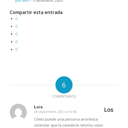
por ello?
- 5 diciembre, 2025
Compartir esta entrada
6
COMENTARIOS
Luis
Los
29 septiembre, 2021 en 0:45
Dice:
Cómo puede una persona anoréxica
controlar que la comida le retorno como