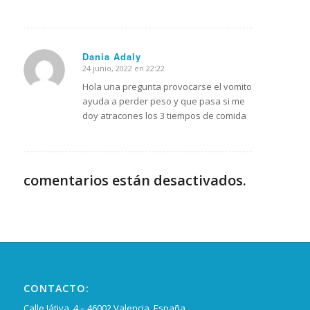
Dania Adaly
24 junio, 2022 en 22:22
Dice:
Hola una pregunta provocarse el vomito
ayuda a perder peso y que pasa si me
doy atracones los 3 tiempos de comida
comentarios están desactivados.
CONTACTO:
Calle Játiva, 4 – 46002 Valencia, España