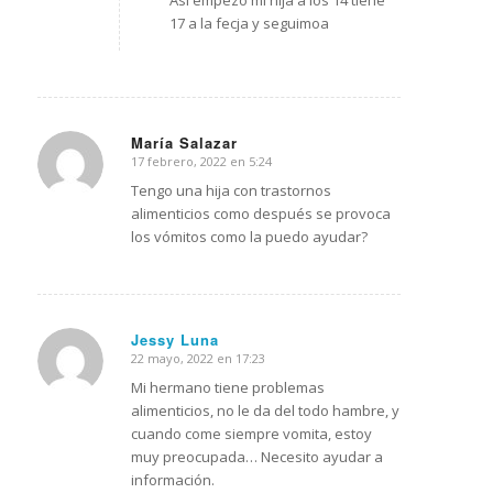
Asi empezo mi hija a los 14 tiene
17 a la fecja y seguimoa
María Salazar
17 febrero, 2022 en 5:24
Dice:
Tengo una hija con trastornos
alimenticios como después se provoca
los vómitos como la puedo ayudar?
Jessy Luna
22 mayo, 2022 en 17:23
Dice:
Mi hermano tiene problemas
alimenticios, no le da del todo hambre, y
cuando come siempre vomita, estoy
muy preocupada… Necesito ayudar a
información.