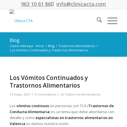
963 10 61 86
info@clinicacta.com
Blog
Usted está aquí:
Inicio
/
Blog
/
Trastornos Alimentarios
/
Los Vómitos Continuados y Trastornos Alimentarios
Los Vómitos Continuados y
Trastornos Alimentarios
/
/
14 mayo, 2021
6 Comentarios
en
Trastornos Alimentarios
Los
vómitos continuos
en personas con TCA (
Trastornos de
Conducta Alimentaria
) es un tema que debe abordarse con
detalle y como
especialistas en trastornos alimentarios en
Valencia
os damos nuestra visión.