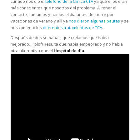
cuñado nos dio el
teléfono de la Clínica CTA
ya que ellos eran
más conscientes que nosotros del problema. Al tener el
contacto, llamamos y fuimos el día antes del cierre por
vacaciones de verano y allí ya
nos dieron algunas pautas
y se
nos comentó los
diferentes tratamientos de TCA
.
Después de dos semanas, que creíamos que había
mejorado… ¡plof! Resulta que había empeorado y no había
otra alternativa que el
Hospital de día
.