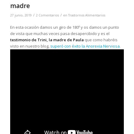
madre
/
/
27 junio, 2019
2 Comentarios
en
Trastornos Alimentarios
En esta ocasión damos un giro de 180º y os damos un punto
de vista que muchas veces pasa desapercibido y es el
testimonio de Trini, la madre de Paula
que como habréis
visto en nuestro blog,
superó con éxito la Anorexia Nerviosa
.