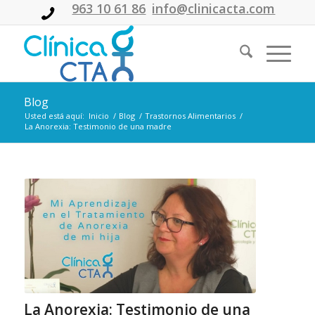
963 10 61 86
info@clinicacta.com
Blog
Usted está aquí:
Inicio
/
Blog
/
Trastornos Alimentarios
/
La Anorexia: Testimonio de una madre
La Anorexia: Testimonio de una