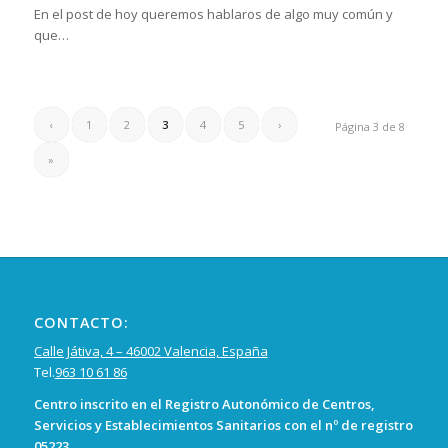
En el post de hoy queremos hablaros de algo muy común y
que…
‹
1
2
3
4
5
›
Página 3 de 8
»
CONTACTO:
Calle Játiva, 4 – 46002 Valencia, España
Tel.
963 10 61 86
Centro inscrito en el Registro Autonómico de Centros,
Servicios y Establecimientos Sanitarios con el nº de registro
05223